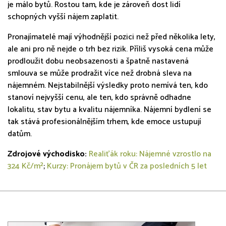
je málo bytů. Rostou tam, kde je zároveň dost lidí
schopných vyšší nájem zaplatit.
Pronajímatelé mají výhodnější pozici než před několika lety,
ale ani pro ně nejde o trh bez rizik. Příliš vysoká cena může
prodloužit dobu neobsazenosti a špatně nastavená
smlouva se může prodražit více než drobná sleva na
nájemném. Nejstabilnější výsledky proto nemívá ten, kdo
stanoví nejvyšší cenu, ale ten, kdo správně odhadne
lokalitu, stav bytu a kvalitu nájemníka. Nájemní bydlení se
tak stává profesionálnějším trhem, kde emoce ustupují
datům.
Zdrojové východisko:
Realiťák roku: Nájemné vzrostlo na
324 Kč/m²
;
Kurzy: Pronájem bytů v ČR za posledních 5 let