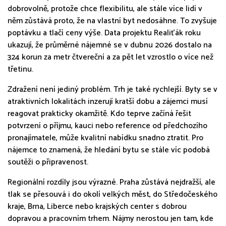
dobrovolně, protože chce flexibilitu, ale stále více lidí v
něm zůstává proto, že na vlastní byt nedosáhne. To zvyšuje
poptávku a tlačí ceny výše. Data projektu Realiťák roku
ukazují, že průměrné nájemné se v dubnu 2026 dostalo na
324 korun za metr čtvereční a za pět let vzrostlo o více než
třetinu.
Zdražení není jediný problém. Trh je také rychlejší. Byty se v
atraktivních lokalitách inzerují kratší dobu a zájemci musí
reagovat prakticky okamžitě. Kdo teprve začíná řešit
potvrzení o příjmu, kauci nebo reference od předchozího
pronajímatele, může kvalitní nabídku snadno ztratit. Pro
nájemce to znamená, že hledání bytu se stále víc podobá
soutěži o připravenost.
Regionální rozdíly jsou výrazné. Praha zůstává nejdražší, ale
tlak se přesouvá i do okolí velkých měst, do Středočeského
kraje, Brna, Liberce nebo krajských center s dobrou
dopravou a pracovním trhem. Nájmy nerostou jen tam, kde